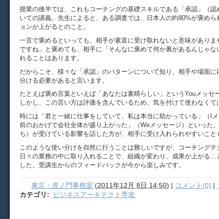
授業の後半では、これもコーチングの基礎スキルである「承認」（認
いての講義。先生によると、ある調査では、日本人の約80%が褒めら
ョンが上がるとのこと。
一言で褒めるといっても、相手が素直に受け取れないと意味がありま
ですね」と褒めても、相手に「そんなに褒めて何か裏があるんじゃな
れることはあります。
だからこそ、様々な「承認」のパターンについて知り、相手や場面に
分ける必要があると言います。
たとえば褒め言葉といえば「あなたは素晴らしい」というYouメッセ
しかし、この言い方は評価を含んでいるため、気を付けて使わなくて
時には「君と一緒に仕事をしていて、私は本当に助かっている」（I
前のおかげで会社全体が盛り上がった」（Weメッセージ）といった
ち）が受けている影響を話した方が、相手に受け入れられやすいこと
このような使い分けを自然に行うことは難しいですが、コーチングテ
日々の業務の中に取り入れることで、組織が変わり、成果が上がる…
した。受講生からのフィードバックが今から楽しみです。
東京・虎ノ門事務室
(
2011年12月 8日 14:50
)
|
コメント(0)
|
カテゴリ
:
ビジネスアーキテクト専攻