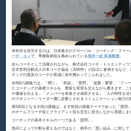
本科目を担当するのは、日本最大のグローバル・コーチング・ファー
ーチ・エィ
で、専務取締役を務められている
桜井一紀 客員教授
。
自らコーチとして活躍されながら、株式会社コーチ・トゥエンティワン
定非営利活動法人日本コーチ協会（2000年）の設立に参画するなど
チングの普及やコーチの育成に長年携わってこられました。
全8回の講義では、「聞く」「承認」「質問」「提案・要望」「フィ
たコーチングの基礎スキルを、豊富な実習を交えながら磨きます。こ
や価値を伝える」「メンバーを前進させ成長させる」「人の特性を活
のマネジャー／リーダー層に必要とされるコミュニケーション能力の
第5回目となる今回の講義は、まず前回の講義テーマであった「質問」
のチームでコーチ役とクライアント役を交互に担当しながら実践しま
コーチングの基本スキルの一つである「質問」。
指示によって行動を変えるのではなく、相手の「思い込み」に対して