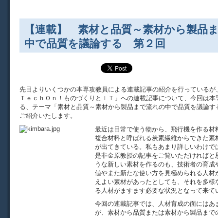
【連載】 素材と品質～素材から製品
中で品質を議論する 第２回
先日よりいくつかの本専攻教員による連載記事の紹介を行っている
ＴｅｃｈＯｎ！ものづくりとＩＴ」への連載記事について、今回は本
る、テーマ「素材と品質～素材から製品まで流れの中で品質を議論す
ご紹介いたします。
最近は日常で使う物から、飛行機を作る材
複合材料と呼ばれる炭素繊維からできた素
が出てきている。私もあまり詳しいわけで
是非金原教授の記事をご覧いただければと
うな新しい素材を作るのも、技術者の育成
値やまた新たな使い方を見極められる人材
えよい素材があったとしても、それを多様
る人材がますます必要な状況となって来て
今回の連載記事では、人材育成の面にはあ
が、素材から品質または素材から製品まで