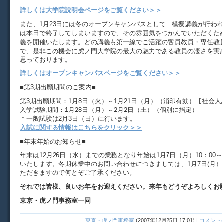
詳しくは大学院説明会ページをご覧ください＞＞
また、1月23日には冬のオープンキャンパスとして、模擬講義が行わ
は本日で終了してしまいますので、その雰囲気をつかんでいただくため
義を開催いたします。どの講義も第一線でご活躍の客員教員・専任教
で、是非この機会に虎ノ門大学院の最大の魅力である教員の凄さを実
思っております。
詳しくはオープンキャンパスページをご覧ください＞＞
■第3期出願期間のご案内■
第3期出願期間：1月8日（火）～1月21日（月）（消印有効）【社会
入学試験期間：1月28日（月）～2月2日（土）（個別に指定）
＊一般試験は2月3日（日）に行います。
入試に関する情報はこちらをクリック＞＞
■年末年始のお知らせ■
年末は12月26日（水）までの業務となり年始は1月7日（月）10：00
いたします。冬期休業中のお問い合わせにつきましては、1月7日(月
ただきますので何とぞご了承ください。
それでは皆様、良いお年をお迎えください。来年もどうぞよろしくお
東京・虎ノ門事務室一同
東京・虎ノ門事務室
(
2007年12月25日 17:01
)
|
コメント(