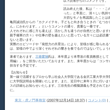
以下読者からのコメントです。
------------------------------------------
読み終えた後、私は「・・・こ
った」と率直に、清々しい気持
大切なモノを再認識したことは
亀田誠治氏からの『カクメイテキ。子どもと向き合うときの「むつか
ん」にかわります。』というコメントの通り、貴重な一冊です。
人それぞれに感じ方も違えば、活かし方も違うのが自然だと思います
親予備軍の方々）や仕事の壁を越えたいと思っている方々には必読書
ないと思います。
実際のエピソードや『発想力の共育法』により、皆様が感じ取られるで
は、皆様の中でより深くそれぞれの響きを奏でるのではないでしょう
---------------------------------------
著者であります、
三谷宏治
氏は、本年度より本専攻の客員教授として
用編）」をご担当いただいております。また、来年度からは「コンサ
担当する予定です。
【お知らせ】
第一線で活躍するプロから学ぶ社会人大学院である金沢工業大学大学
に大学院説明会を開催いたします。また、近日中に来年１月に行いま
スの詳細もお知らせいたします。三谷先生の模擬講義も予定されてお
に。
東京・虎ノ門事務室
(
2007年12月14日 18:37
)
|
コメント(0)
|