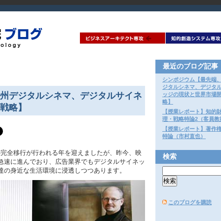
最近のブログ記事
シンポジウム【最先端
ジタルシネマ、デジタ
州デジタルシネマ、デジタルサイネ
ッジの現状と世界市場
略】
戦略】
【授業レポート】知的
理・戦略特論2（客員教
【授業レポート】著作
特論（市村直也）
への完全移行が行われる年を迎えましたが、昨今、映
検索
急速に進んでおり、広告業界でもデジタルサイネッ
達の身近な生活環境に浸透しつつあります。
このブログを購読