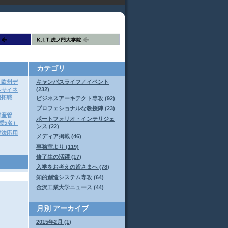
カテゴリ
、欧州デ
キャンパスライフ／イベント
(232)
ルサイネ
開拓戦
ビジネスアーキテクト専攻 (92)
プロフェショナルな教授陣 (23)
財産管
ポートフォリオ・インテリジェ
授5名）
ンス (22)
権法応用
メディア掲載 (46)
事務室より (119)
修了生の活躍 (17)
入学をお考えの皆さまへ (78)
知的創造システム専攻 (64)
金沢工業大学ニュース (44)
月別
アーカイブ
2015年2月 (1)