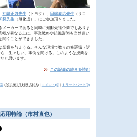
、
江崎正啓先生
（トヨタ）、
田端泰広先生
（リコ
和見先生
（旭化成）、にご参加頂きました。
るメーカーであると同時に知財先進企業でもありま
と業種が異なる上に、事業戦略や組織形態も当然違い
を聞くことができました。
な影響を与えうる。そんな現場で数々の修羅場（訴
から「生々しい」事例を聞ける。このような授業を
だけだと思います。
この記事の続きを読む
室
(
2011年1月14日 23:18
)
|
コメント(0)
|
トラックバック(0)
応用特論（市村直也）