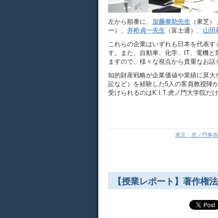
左から順番に、
加藤泰助先生
（東芝）
ー）、
井桁貞一先生
（富士通）、
山田
これらの企業はいずれも日本を代表す
す。また、自動車、化学、IT、電機
ますので、様々な視点から貴重なお話
知的財産戦略が企業価値や業績に莫大
訟など）を経験した5人の客員教授陣
受けられるのはK.I.T.虎ノ門大学院
東京・虎ノ門事務
【授業レポート】著作権法