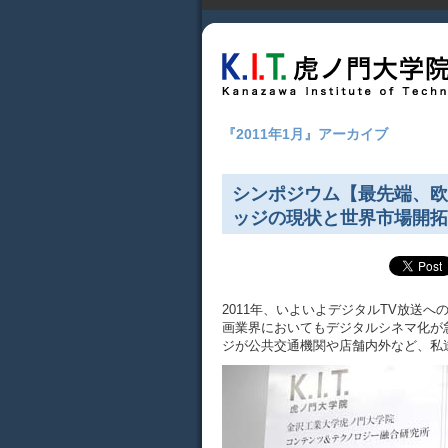
『2011年1月』アーカイブ
シンポジウム【最先端、欧
ッジの現状と世界市場開拓
2011年、いよいよデジタルTV放送
画業界においてもデジタルシネマ化が
ジが公共交通機関や店舗内外など、私