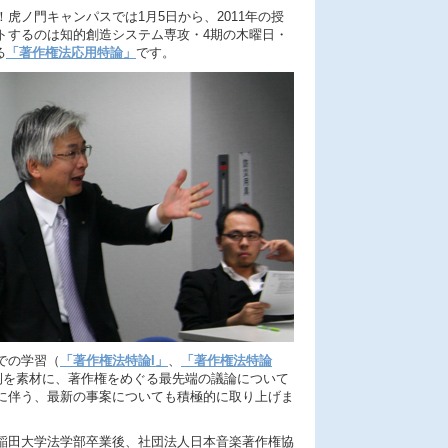
虎ノ門キャンパスでは1月5日から、2011年の授
トするのは知的創造システム専攻・4期の木曜日・
る
「著作権法応用特論」
です。
での学習（
「著作権法特論I」
、
「著作権法特論
例を素材に、著作権をめぐる最先端の議論について
に伴う、最新の事案についても積極的に取り上げま
稲田大学法学部卒業後、社団法人日本音楽著作権協