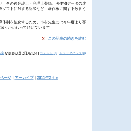
わり、その後弁護士・弁理士登録。著作物データの違
換ソフトに対する訴訟など、著作権に関する数多く
。
導体制を強化するため、市村先生には今年度より専
より深くかかわって頂いています
この記事の続きを読む
務室
(
2011年1月 7日 02:55
)
|
コメント(0)
|
トラックバック(0)
ページ
|
アーカイブ
|
2011年2月 »