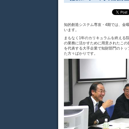
知的創造システム専攻・4期では、金
います。
まもなく1年のカリキュラムを終える
の業務に活かすために用意されたこの
を代表する大手企業で知財部門のトッ
た方々ばかりです。