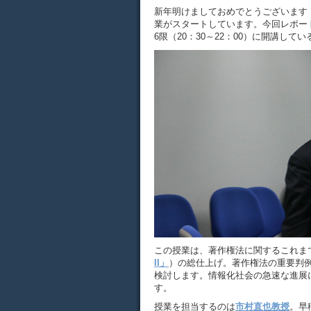
新年明けましておめでとうございます！
業がスタートしています。今回レポー
6限（20：30～22：00）に開講してい
この授業は、著作権法に関するこれま
II」
）の総仕上げ。著作権法の重要判
検討します。情報化社会の急速な進展
す。
授業を担当するのは
市村直也教授
。早