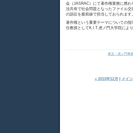
会（JASRAC）にて著作権業務に携
法共有で社会問題となったファイル交
の訴訟を最前線で担当しておられます
著作権という重要テーマについての指
任教授としてK.I.T.虎ノ門大学院に
東京・虎ノ門事
« 2010年12月
|
メイン