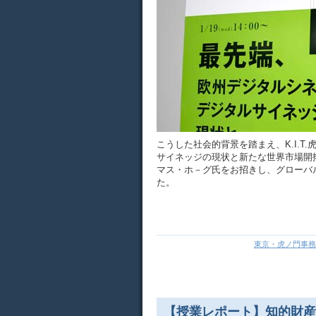
こうした社会的背景を踏まえ、K.I.
サイネッジの現状と新たな世界市場開拓戦略
マス・ホ－グ氏をお招きし、グローバ
た。
東京・虎ノ門事務
【授業レポート】知的財産