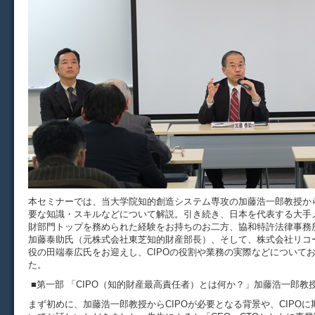
本セミナーでは、当大学院知的創造システム専攻の加藤浩一郎教授から
要な知識・スキルなどについて解説。引き続き、日本を代表する大手
財部門トップを務められた経験をお持ちのお二方、協和特許法律事務
加藤泰助氏（元株式会社東芝知的財産部長）、そして、株式会社リコ
役の田端泰広氏をお迎えし、CIPOの役割や業務の実際などについて
た。
■第一部 「CIPO（知的財産最高責任者）とは何か？」加藤浩一郎教
まず初めに、加藤浩一郎教授からCIPOが必要となる背景や、CIPO