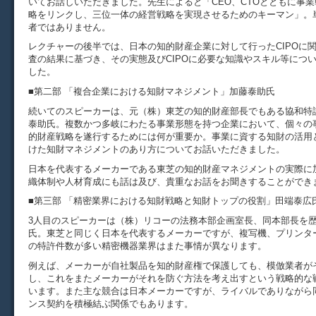
いてお話しいただきました。先生によると「CEO、CTOとともに事
略をリンクし、三位一体の経営戦略を実現させるためのキーマン」。
者ではありません。
レクチャーの後半では、日本の知的財産企業に対して行ったCIPOに
査の結果に基づき、その実態及びCIPOに必要な知識やスキル等につ
した。
■第二部 「複合企業における知財マネジメント」加藤泰助氏
続いてのスピーカーは、元（株）東芝の知的財産部長でもある協和特
泰助氏。複数かつ多岐にわたる事業形態を持つ企業において、個々の
的財産戦略を遂行するためには何が重要か。事業に資する知財の活用
けた知財マネジメントのあり方についてお話いただきました。
日本を代表するメーカーである東芝の知的財産マネジメントの実際に
織体制や人材育成にも話は及び、貴重なお話をお聞きすることができ
■第三部 「精密業界における知財戦略と知財トップの役割」田端泰広
3人目のスピーカーは（株）リコーの法務本部企画室長、同本部長を
氏。東芝と同じく日本を代表するメーカーですが、複写機、プリンタ
の特許件数が多い精密機器業界はまた事情が異なります。
例えば、メーカーが自社製品を知的財産権で保護しても、模倣業者が
し、これをまたメーカーがそれを防ぐ方法を考え出すという戦略的な
います。また主な競合は日本メーカーですが、ライバルでありながら
ンス契約を積極結ぶ関係でもあります。