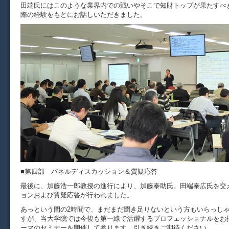
田端氏にはこのような業界内での戦いやそこで知財トップが果たすべ
際の経験をもとにお話しいただきました。
■第四部 パネルディスカッション＆質疑応答
最後に、加藤浩一郎教授の進行により、加藤泰助氏、田端泰広氏を交
ョンおよび質疑応答が行われました。
あっという間の2時間で、まだまだ聞き足りないという方もいらっし
すが、当大学院では今後も第一線で活躍するプロフェッショナルをお
ーマのセミナーを開催して参ります。引き続きご期待ください。