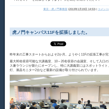
東京・虎ノ門事務室
(
2013年1月19日 14:53
)
|
コメント(
虎ノ門キャンパス11Fを拡張しました。
昨年末の工事スタートからおよそ2か月。ようやく11Fの拡張工事が
最大80名収容可能な大講義室、10～20名収容の会議室、そして入口
ス兼ラウンジが新たにオープンし、特に大講義室にはスポットライト
灯、液晶モニター2台など最新の設備が取り付けられています。