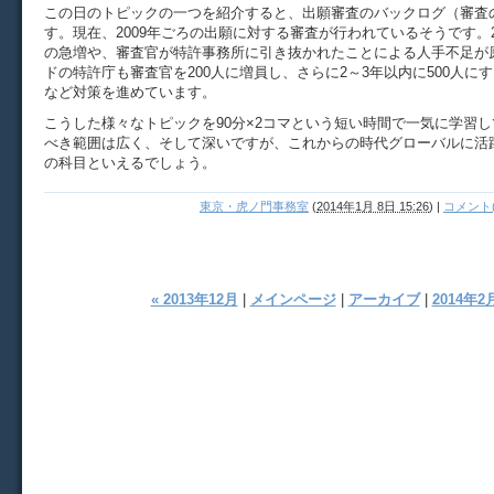
この日のトピックの一つを紹介すると、出願審査のバックログ（審査
す。現在、2009年ごろの出願に対する審査が行われているそうです。2
の急増や、審査官が特許事務所に引き抜かれたことによる人手不足が
ドの特許庁も審査官を200人に増員し、さらに2～3年以内に500人に
など対策を進めています。
こうした様々なトピックを90分×2コマという短い時間で一気に学習
べき範囲は広く、そして深いですが、これからの時代グローバルに活
の科目といえるでしょう。
東京・虎ノ門事務室
(
2014年1月 8日 15:26
)
|
コメント(
« 2013年12月
|
メインページ
|
アーカイブ
|
2014年2月