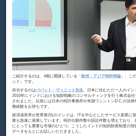
ご紹介するのは、4期に開講している「
欧州・アジア特許特論
」、こ
ンド」です。
担当するのは
バパット・ヴィニット先生
、日本に住むただ一人のイン
2010年にインドにおける知財戦略のコンサルティングを行う株式会社
されました。以前には日本の特許事務所や米国ワシントンD.C.の法
務経験をお持ちです。
経済成長率が世界第2位のインドは、ITを中心としたサービス産業に
業も急速に発展しています。特許出願件数や訴訟件数も増えており、
にとっても重要な市場のひとつ。こうしたインドの知的財産制度の現
データをもとにお話しいただきました。