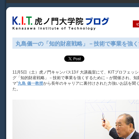
丸島儀一の「知的財産戦略」－技術で事業を強く
11月5日（土）虎ノ門キャンパス13Ｆ大講義室にて、KITプロフェッ
グ「知的財産戦略」－技術で事業を強くするために－が開催され、知
マ”
丸島 儀一教授
から長年のキャリアに裏付けされた力強いお話を聞
た。