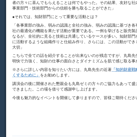
者の方々に喜んでもらえることは何でもやった。その結果、友好な社
事業部門・技術部門からの信頼を勝ち取ることができた」
●それでは、知財部門にとって重要な活動とは？
「各事業部の強み、弱みの認識と全社の強み、弱みの認識に基づき各
社の最適化の機能を果たす活動が重要である。一例を挙げると販売製
なるが、全社的に見ると技術は共通しているケースが多い。知財部門
に活動するような組織作りと仕組み作り、さらには、この活動ができ
大切」
こちらで全ての話を紹介することが出来ないのが残念ですが、丸島先
明快で力強く、知財の仕事の面白さとダイナミズムを肌で感じ取る事
※さらに詳しい内容を知りたい方には、丸島先生の近著
「知的財産戦
くするために」
をお勧めします。
講演会の後に開催された懇親会も丸島ゼミの方々のご協力もあって盛
できました。この場を借りて感謝申し上げます。
今後も魅力的なイベントを開催して参りますので、皆様ご期待くださ