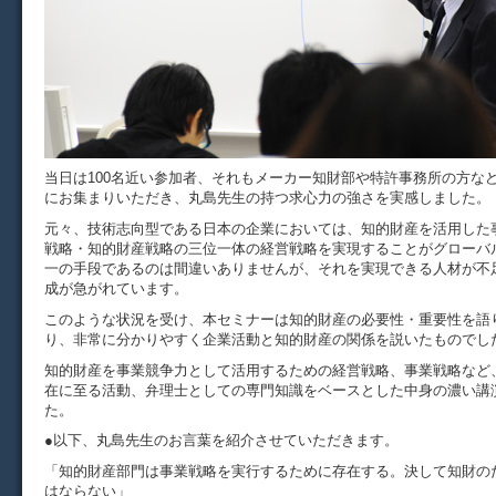
当日は100名近い参加者、それもメーカー知財部や特許事務所の方な
にお集まりいただき、丸島先生の持つ求心力の強さを実感しました。
元々、技術志向型である日本の企業においては、知的財産を活用した
戦略・知的財産戦略の三位一体の経営戦略を実現することがグローバ
一の手段であるのは間違いありませんが、それを実現できる人材が不
成が急がれています。
このような状況を受け、本セミナーは知的財産の必要性・重要性を語
り、非常に分かりやすく企業活動と知的財産の関係を説いたものでし
知的財産を事業競争力として活用するための経営戦略、事業戦略など
在に至る活動、弁理士としての専門知識をベースとした中身の濃い講
た。
●以下、丸島先生のお言葉を紹介させていただきます。
「知的財産部門は事業戦略を実行するために存在する。決して知財の
はならない」