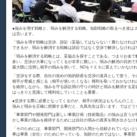
●強みを増す戦略と、弱みを解消する戦略。知財戦略の取るべき道は
は言います。
「強みを増す戦略は交渉、訴訟（妥協してはならない！勝たなければ
できるが、弱みを解消する戦略は訴訟ではなく交渉で解決しなければ
「弱みを解消する戦略とは、妥協点を探すことである。つまりお金で
多い。交渉が大事になってくるが非常に難しい。弱みの解消の目的で
最大限に活用し相手の弱みを突いて、NOをＹＥＳに変えていかなけ
「交渉をする際、自社の攻めの知的財産を交渉の道具として使う。そ
相手が脅威と感じる（相手が使いたくなる）権利を取っておかなけれ
を維持しながら、強みを守る訴訟用の守りの特許と弱みを解消する妥
はっきりと意識して権利化していくことも重要」
●交渉する際に必要となってくるのが、相手の状況はもちろんのこと
強みと弱みを正確に把握する事だと、丸島先生は言います。ではどう
「事業部門や開発部門は新しい事業計画（技術製品）の強みは言うが
かし事業の強みを維持するためには自社の弱みの真実を聞き出さなけ
「そのためには、事業部門、開発部門の人間から信頼されていないと
事は事業（全社）のためにやっている、知財のためではない。事業部