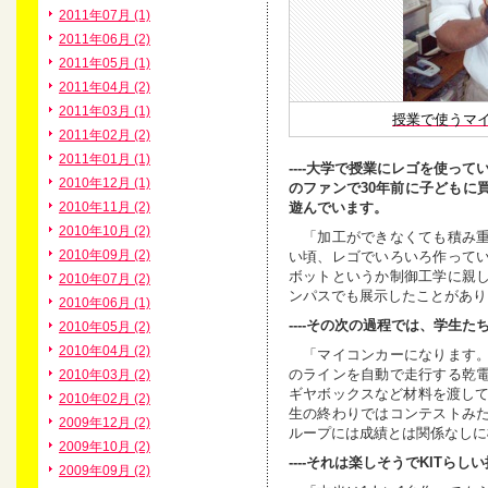
2011年07月 (1)
2011年06月 (2)
2011年05月 (1)
2011年04月 (2)
2011年03月 (1)
授業で使うマ
2011年02月 (2)
2011年01月 (1)
----大学で授業にレゴを使っ
2010年12月 (1)
のファンで30年前に子どもに
遊んでいます。
2010年11月 (2)
2010年10月 (2)
「加工ができなくても積み重
2010年09月 (2)
い頃、レゴでいろいろ作って
ボットというか制御工学に親
2010年07月 (2)
ンパスでも展示したことがあり
2010年06月 (1)
----その次の過程では、学生
2010年05月 (2)
2010年04月 (2)
「マイコンカーになります。
のラインを自動で走行する乾
2010年03月 (2)
ギヤボックスなど材料を渡して
2010年02月 (2)
生の終わりではコンテストみ
2009年12月 (2)
ループには成績とは関係なしに
2009年10月 (2)
----それは楽しそうでKITらし
2009年09月 (2)