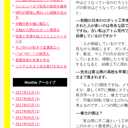
がけ崩れ防止ロボットを開発中
中はどうなっているのだろう
コンピュータで杜氏の技術を継承
グの部分はどうなっているの
と」
MRJの開発に携わった経験を生か
す
----初期の日本のロボット工
分離分析を軸に幅広く
された人が多いのは有名な話
主軸が人間のロボット開発を
ですね。古い私はアトム世代
自律しているのですか？
技術と市場を結ぶコミュニケータ
ーを
「人が操縦しているのです。
モノ作りが好きで金属加工へ
見ながら操縦します。ガンダ
す。最近、マニアの方が自分
( ^ω^ )や^ - ^ の研究も
していますが。移動したりす
基盤技術が未来を作る
するとなると、結構上下に揺れ
システムをまとめる喜びを伝える
----先生は富山県の高校を卒
士まで進まれます。
Monthly
アーカイブ
「ちょうど1期生ですね。メ
すが、新しくKITに機械シス
2017年11月 (1)
両方学べそうだと。修士では
2017年08月 (1)
て、円板の回転で振り上げか
考えるのです。いつの間にか機
2017年07月 (1)
2017年06月 (1)
----修士の後は？
2017年04月 (1)
「富山県に不二越という工作
2017年03月 (1)
このロボット製造所に入りまし