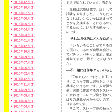
2016年12月 (1)
ド名で知られています。有名な
2016年10月 (1)
最初は試験研究で、設計して
2016年07月 (1)
試験をやりました。こうした
なければいけないかは決まっ
2016年06月 (1)
とかを交換することになるの
2016年05月 (1)
するために、ひたすら動かし
2016年04月 (1)
のです」
2016年03月 (1)
----それは具体的にどんなロ
2016年01月 (1)
「いろいろなことができるロボッ
2015年12月 (1)
て頂いているのが自動車会社
2015年10月 (1)
でバチッ、バチッと要所、要
2015年09月 (1)
地味ですが、最初にどのよう
2015年07月 (1)
た」
2015年05月 (1)
----不二越には何年ぐらいいら
2015年02月 (1)
「7年ぐらいですか。KIT
2014年12月 (1)
り、こちらで博士課程をとり
2014年11月 (1)
機構というものです。人が操
2014年09月 (1)
側、実際に作業する方をスレ
に合わせてスレーブ側が動い
2014年08月 (1)
はり力感覚が分からないので
2014年06月 (1)
りするのです。
2014年04月 (1)
そこで、スレーブ側の触った