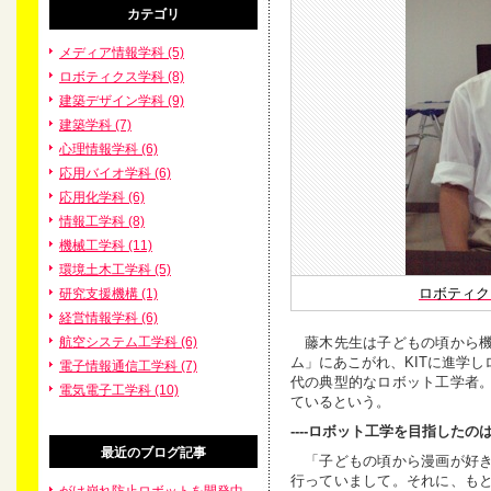
カテゴリ
メディア情報学科 (5)
ロボティクス学科 (8)
建築デザイン学科 (9)
建築学科 (7)
心理情報学科 (6)
応用バイオ学科 (6)
応用化学科 (6)
情報工学科 (8)
機械工学科 (11)
環境土木工学科 (5)
ロボティク
研究支援機構 (1)
経営情報学科 (6)
藤木先生は子どもの頃から機
航空システム工学科 (6)
ム」にあこがれ、KITに進学
電子情報通信工学科 (7)
代の典型的なロボット工学者
電気電子工学科 (10)
ているという。
----ロボット工学を目指した
最近のブログ記事
「子どもの頃から漫画が好き
行っていまして。それに、も