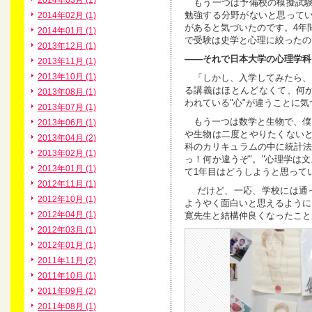
2014年03月 (1)
もう一つは予備校の模擬試験
勉強する分野がないと思って
2014年02月 (1)
があると気づいたのです。4年
2014年01月 (1)
で受験は史学と心理に絞ったの
2013年12月 (1)
――それで日本大学の心理学科
2013年11月 (1)
2013年10月 (1)
「しかし、入学してみたら、自
る講義はほとんどなくて、何か
2013年08月 (1)
われている"心"が違うことに
2013年07月 (1)
もう一つは数学と生物で、僕
2013年06月 (1)
や生物は二度とやりたくない
2013年04月 (2)
科のカリキュラムの中に統計法
2013年02月 (1)
っ！何か違うぞ"。"心理学は
2013年01月 (1)
て1年目はどうしようと思って
2012年11月 (1)
だけど、一応、学校には通っ
2012年10月 (1)
ようやく面白いと思えるように
2012年04月 (1)
寛先生と結構仲良くなったこと
2012年03月 (1)
2012年01月 (1)
2011年11月 (2)
2011年10月 (1)
2011年09月 (2)
2011年08月 (1)