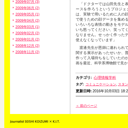
2009年07月 (3)
「ドクターでは山田先生と表
2009年06月 (2)
ースを作ろうというプロジェ
は、実験で用いるために人の
2009年05月 (1)
で使うための顔データを集め
2009年04月 (2)
いろいろな表情の動きをモデ
2009年03月 (1)
いち怒ってください、笑って
2009年02月 (2)
なりません。せっかく作った
2009年01月 (2)
使えなくなっています」
2008年12月 (2)
渡邊先生が恩師に連れられて
2008年11月 (2)
関する展示があったせいか、
作って入場待ちをしていたの
画を最近、科学系博物館で見か
カテゴリ
:
心理情報学科
タグ
:
コミュニケーション
,
スタ
更新日時
:
2016年10月03日 18:2
＜ 前のページ