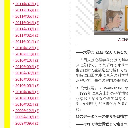
2011年07月 (1)
2011年06月 (2)
2011年05月 (1)
2011年04月 (2)
2011年03月 (1)
2011年02月 (2)
ご自
2011年01月 (1)
2010年12月 (1)
――大学に"担任"なんてある
2010年11月 (2)
「日大は心理学科だけで1学年
2010年10月 (2)
スに分けて、それぞれでオリ
2010年09月 (2)
生とは新入生歓迎会で親しくな
2010年07月 (2)
年時に山田先生に東京の科学博
2010年06月 (1)
ただいて、先生の専門の表情認
2010年05月 (2)
＊「大顔展」（ www.kahaku.go.jp/
2010年04月 (2)
1999年に東京上野の科学博
うなおざなりな企画ではなく
2010年03月 (2)
学、心理学など学際的な学者
2010年02月 (2)
た。
2009年12月 (2)
顔のデータベース作りを目指す
2009年10月 (2)
2009年09月 (2)
――それで博士課程まで進まれ