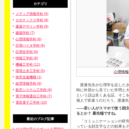
カテゴリ
メディア情報学科 (5)
ロボティクス学科 (8)
建築デザイン学科 (9)
建築学科 (7)
心理情報学科 (6)
応用バイオ学科 (6)
応用化学科 (6)
情報工学科 (8)
機械工学科 (11)
環境土木工学科 (5)
心理情報
研究支援機構 (1)
経営情報学科 (6)
渡邊先生が心理学を志したき
時に外部から見ていた学問と
航空システム工学科 (6)
という話は良くある話。そこ
電子情報通信工学科 (7)
個人で皆違うのだろう。渡邊先
電気電子工学科 (10)
――若い人がスマホで使う顔
るとか？
最先端ですね。
最近のブログ記事
「コミュニケーションの研究の一
っている顔文字などの効果も