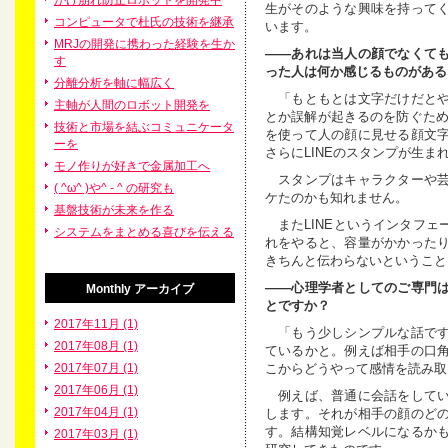
がけ崩れ防止ロボットを開発中
生がそのような興味を持って
コンピュータで杜氏の技術を継承
います。
MRJの開発に携わった経験を生か
――あれは当人の顔でなくて
す
った人は何か感じるものがある
分離分析を軸に幅広く
「もともとは文字だけだとや
主軸が人間のロボット開発を
とか誤解が起きるのを防ぐため
技術と市場を結ぶコミュニケータ
を使って人の顔に見せる顔文
ーを
さらにLINEのスタンプが生ま
モノ作りが好きで金属加工へ
スタンプはキャラクターや芸
( ^ω^ )や^ - ^ の研究も
ケたのかも知れません。
基盤技術が未来を作る
またLINEというインタフェ
システムをまとめる喜びを伝える
れをやると、容量がかかった
きちんと伝わらないということ
――心理学者としてのご専門
Monthly
アーカイブ
とですか？
2017年11月 (1)
「もう少しシンプルな話です
2017年08月 (1)
ているかと。例えば相手の口
こからどうやって感情を読み取
2017年07月 (1)
2017年06月 (1)
例えば、普通に会話をしてい
2017年04月 (1)
します。それが相手の顔のど
す。結構知覚レベルになるか
2017年03月 (1)