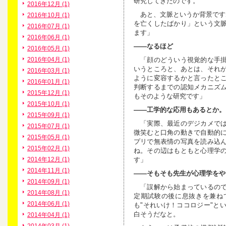
研究してきたのです。
2016年12月 (1)
あと、文脈というか背景です
2016年10月 (1)
を亡くしたばかり」という文
2016年07月 (1)
ます」
2016年06月 (1)
――なるほど
2016年05月 (1)
「顔のどういう視覚的な手掛
2016年04月 (1)
いうところと、あとは、それ
2016年03月 (1)
ように変容するかと言ったと
2016年01月 (1)
判断するまでの認知メカニズ
2015年12月 (1)
もそのような研究です」
2015年10月 (1)
――工学的な応用もあるとか。
2015年09月 (1)
「実際、最近のデジカメでは
2015年07月 (1)
微笑むと口角の動きで自動的
2015年05月 (1)
プリで無表情の写真を読み込
2015年02月 (1)
ね。その辺はもともと心理学
す」
2014年12月 (1)
2014年11月 (1)
――そもそも先生が心理学をや
2014年09月 (1)
「誤解から始まっているので
2014年08月 (1)
定期試験の後に息抜きを兼ね
2014年06月 (1)
も"それいけ！ココロジー"と
白そうだなと。
2014年04月 (1)