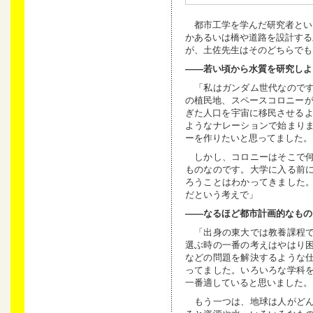
都市工学を学んだ研究者とい
かあるいは橋や道路を設計する
が、土佐先生はそのどちらでも
——若い頃から水質を研究しよ
「私はガンダム世代なのです
の植民地、スペースコロニーが
ぎた人口を宇宙に移民させるよ
ようなナレーションで始まり
ーを作りたいと思ってました。
しかし、コロニーはそこで何
ものなのです。大学に入る前
ろうことはわかってきました
だという考えで」
——なるほど都市計画的なもの
「出身の東大では教養課程で
選ぶ時の一番の考えはやはり
などの問題を解決するような
ってました。いろいろな学科
一番適していると思いました
もう一つは、地球は人がどん