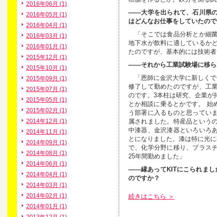
2016年06月 (1)
――大学を出られて、石川県
2016年05月 (1)
はどんなお仕事をしていたので
2016年04月 (1)
「そこでは食品分析とか細菌
2016年03月 (1)
地下水が飲料に適しているか
2016年01月 (1)
たのですが、基本的には技術者
2015年12月 (1)
――それから工業試験場に移ら
2015年10月 (1)
「恩師に金沢大学に新しくで
2015年09月 (1)
修了して勤めたのですが、工
2015年07月 (1)
のです。3本柱は研究、企業が
2015年05月 (1)
とか相談に乗るとかです。 始
2015年02月 (1)
う部署に入るものと思ってい
属されました。特産品という
2014年12月 (1)
中漆器、金沢漆器といろいろ
2014年11月 (1)
とになりました。漆は特に光に
2014年09月 (1)
で、化学分野に移り、プラス
2014年08月 (1)
25年間勤めました」
2014年06月 (1)
――縁あってKITにこられまし
2014年04月 (1)
のですか？
2014年03月 (1)
2014年02月 (1)
続きはこちら ＞
2014年01月 (1)