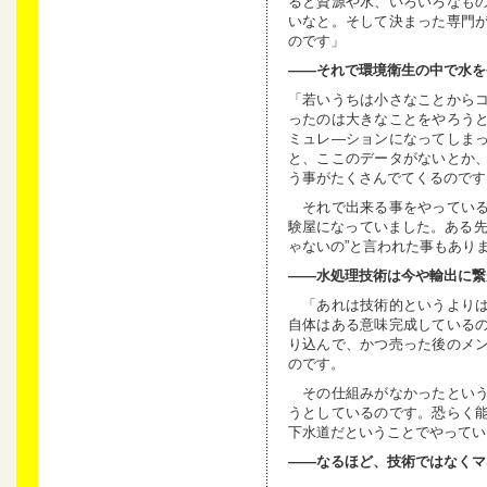
ると資源や水、いろいろなも
いなと。そして決まった専門
のです」
——それで環境衛生の中で水を
「若いうちは小さなことから
ったのは大きなことをやろう
ミュレ—ションになってしま
と、ここのデータがないとか
う事がたくさんでてくるのです
それで出来る事をやっている
験屋になっていました。ある先
ゃないの”と言われた事もあり
——水処理技術は今や輸出に繋
「あれは技術的というよりは
自体はある意味完成している
り込んで、かつ売った後のメ
のです。
その仕組みがなかったという
うとしているのです。恐らく
下水道だということでやってい
——なるほど、技術ではなくマ