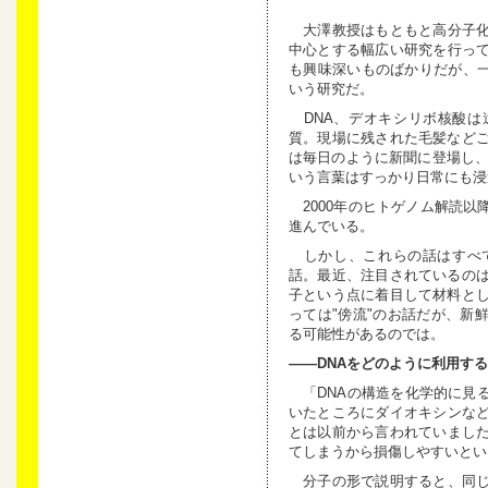
大澤教授はもともと高分子化
中心とする幅広い研究を行っ
も興味深いものばかりだが、一
いう研究だ。
DNA、デオキシリボ核酸は
質。現場に残された毛髪などご
は毎日のように新聞に登場し、｢
いう言葉はすっかり日常にも浸
2000年のヒトゲノム解読以
進んでいる。
しかし、これらの話はすべて
話。最近、注目されているのは
子という点に着目して材料とし
っては"傍流"のお話だが、新
る可能性があるのでは。
――DNAをどのように利用す
「DNAの構造を化学的に見
いたところにダイオキシンな
とは以前から言われていまし
てしまうから損傷しやすいとい
分子の形で説明すると、同じ