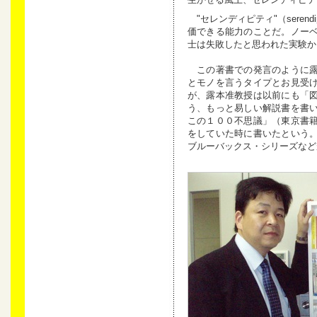
"セレンディピティ"（seren
価できる能力のことだ。ノー
士は失敗したと思われた実験か
この著書での発言のように露
とモノを言うタイプとお見受
が、露本准教授は以前にも「
う、もっと易しい解説書を書
この１００不思議」（東京書
をしていた時に書いたという
ブルーバックス・シリーズなど