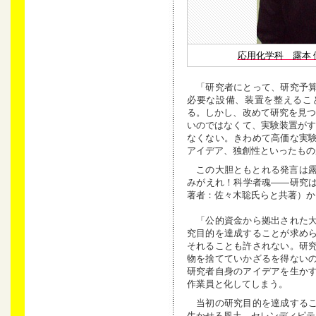
応用化学科 露本 
「研究者にとって、研究予算
必要な設備、装置を整えるこ
る。しかし、改めて研究を見つ
いのではなくて、実験装置がす
なくない。きわめて高価な実
アイデア、独創性といったもの
この大胆ともとれる発言は露
みがえれ！科学者魂――研究
著者：佐々木聡氏らと共著）か
「公的資金から拠出された大
究目的を達成することが求め
それることも許されない。研
物を捨てていかざるを得ない
研究者自身のアイデアを生か
作業員と化してしまう。
当初の研究目的を達成するこ
生かせる風土、セレンディピテ