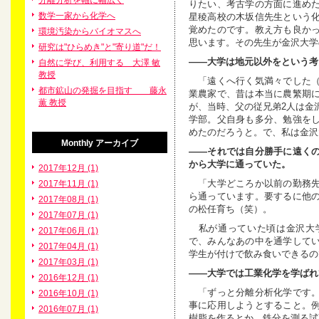
分離分析を軸に幅広く
りたい、考古学の方面に進め
数学一家から化学へ
星稜高校の木坂信先生という
覚めたのです。教え方も良か
環境汚染からバイオマスへ
思います。その先生が金沢大学
研究は"ひらめき"と"寄り道"だ！
――大学は地元以外をという考
自然に学び、利用する 大澤 敏
教授
「遠くへ行く気満々でした（
都市鉱山の発掘を目指す 藤永
業農家で、昔は本当に農繁期
薫 教授
が、当時、父の従兄弟2人は金
学部。父自身も多分、勉強を
めたのだろうと。で、私は金沢
Monthly
アーカイブ
――それでは自分勝手に遠く
から大学に通っていた。
2017年12月 (1)
「大学どころか以前の勤務先
2017年11月 (1)
ら通っています。要するに他
2017年08月 (1)
の松任育ち（笑）。
2017年07月 (1)
私が通っていた頃は金沢大学
2017年06月 (1)
で、みんなあの中を通学して
2017年04月 (1)
学生が付けで飲み食いできるの
2017年03月 (1)
――大学では工業化学を学ばれ
2016年12月 (1)
「ずっと分離分析化学です。
2016年10月 (1)
事に応用しようとすること。
2016年07月 (1)
樹脂を作るとか。鉄分を測る試