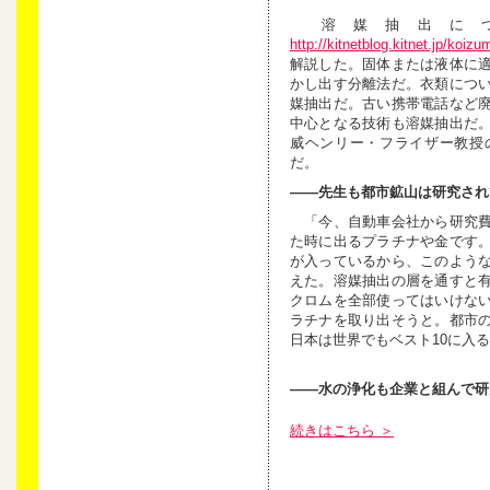
溶媒抽出につ
http://kitnetblog.kitnet.jp/koiz
解説した。固体または液体に
かし出す分離法だ。衣類につ
媒抽出だ。古い携帯電話など
中心となる技術も溶媒抽出だ
威ヘンリー・フライザー教授
だ。
——先生も都市鉱山は研究され
「今、自動車会社から研究費
た時に出るプラチナや金です
が入っているから、このよう
えた。溶媒抽出の層を通すと
クロムを全部使ってはいけな
ラチナを取り出そうと。都市
日本は世界でもベスト10に入
——水の浄化も企業と組んで研
続きはこちら ＞