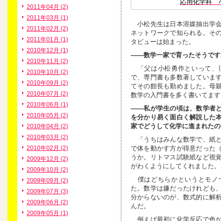
応用化学科 
2011年04月 (2)
2011年03月 (1)
小松先生は日本溶媒抽出学会
2011年02月 (2)
ネットワークで知られる。そ
2011年01月 (1)
タビューは始まった。
2010年12月 (1)
——数学一家で育ったそうです
2010年11月 (2)
「父は小松勇作といって、旧
2010年10月 (2)
で、専門書も多数著していま
2010年09月 (2)
てその館長も勤めました。母
2010年07月 (2)
数学の入門書を多く書いてます
2010年06月 (1)
——私が学生の頃は、数学者
2010年05月 (2)
を分かり易く面白く解説した
家でどうして化学に進まれたの
2010年04月 (2)
2010年03月 (2)
「うちはみんな数学で、紙と
で体を動かす方が得意だった
2010年02月 (2)
うか。リトマス試験紙など視
2009年12月 (2)
がわくようにしてくれました。
2009年10月 (2)
僕はどちらかというとモノづ
2009年09月 (2)
た。数学は嫌だったけれども
2009年07月 (3)
分からないのが、数式的に解
2009年06月 (2)
んだ。
2009年05月 (1)
例えば最初に化学反応で色が