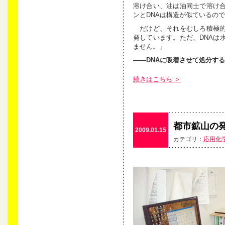
溶け合い、油は油同士で溶け
ンとDNAは構造が似ているの
だけど、それをむしろ積極的
発しています。ただ、DNAは
ません。」
――DNAに吸着させて処分す
続きはこちら ＞
都市鉱山の
2009.01.15
カテゴリ：
応用化