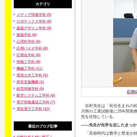
カテゴリ
メディア情報学科 (5)
ロボティクス学科 (8)
建築デザイン学科 (9)
建築学科 (8)
心理科学科 (6)
応用バイオ学科 (6)
応用化学科 (6)
情報工学科 (8)
機械工学科 (11)
環境土木工学科 (5)
研究支援機構 (1)
経営情報学科 (6)
応用
航空システム工学科 (6)
電子情報通信工学科 (7)
吉村先生は「松任生まれの松
電気電子工学科 (10)
川県の工業試験場に25年間勤
究を目指している。
――先生が化学を志したきっか
最近のブログ記事
「高校時代は数学と歴史が好