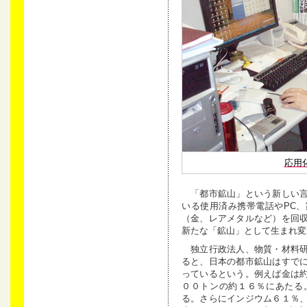
応用
「都市鉱山」という新しい言
いる使用済み携帯電話やPC
（金、レアメタルなど）を回
新たな「鉱山」として生まれ変
独立行政法人、物質・材料研
ると、日本の都市鉱山はすで
っているという。例えば金は
００トンの約１６％にあたる
る。さらにインジウム６１％