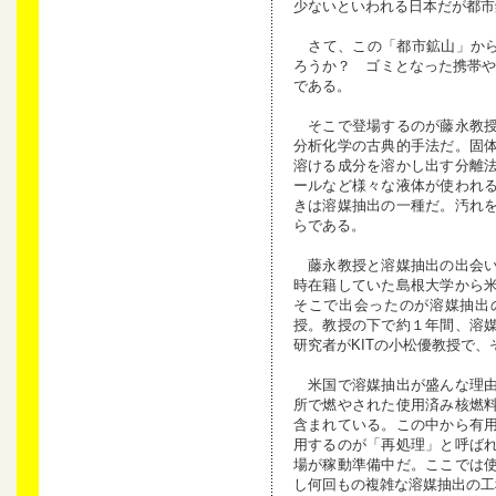
少ないといわれる日本だが都市
さて、この「都市鉱山」から
ろうか？ ゴミとなった携帯や
である。
そこで登場するのが藤永教授
分析化学の古典的手法だ。固
溶ける成分を溶かし出す分離
ールなど様々な液体が使われ
きは溶媒抽出の一種だ。汚れ
らである。
藤永教授と溶媒抽出の出会い
時在籍していた島根大学から
そこで出会ったのが溶媒抽出
授。教授の下で約１年間、溶
研究者がKITの小松優教授で、
米国で溶媒抽出が盛んな理由
所で燃やされた使用済み核燃
含まれている。この中から有
用するのが「再処理」と呼ば
場が稼動準備中だ。ここでは
し何回もの複雑な溶媒抽出の工