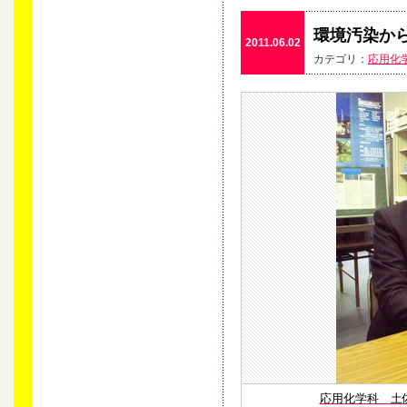
環境汚染か
2011.06.02
カテゴリ：
応用化
応用化学科 土