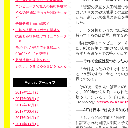
がけ崩れ防止ロボットを開発中
コンピュータで杜氏の技術を継承
「資源の探査を人工衛星でや
はアメリカの砂漠地帯での金
MRJの開発に携わった経験を生か
から、新しい未発見の金鉱を
す
した。
分離分析を軸に幅広く
データ分析というのは結局全
主軸が人間のロボット開発を
持ってくるのは結局、数学なの
技術と市場を結ぶコミュニケータ
ーを
私は大学でコンピューターを
モノ作りが好きで金属加工へ
た。紙と鉛筆では解けない方
らずとも遠からずの答えが出て
( ^ω^ )や^ - ^ の研究も
基盤技術が未来を作る
――それで金鉱は見つかったの
システムをまとめる喜びを伝える
「金はあったのですけれども
という形ですね。金というの
界ですので」
Monthly
アーカイブ
その後、徳永先生は東大の生
る。2002年からKITに来ら
2017年11月 (1)
験をしている。タイにあるアジア
2017年08月 (1)
Technology,
http://www.ait.ac.th
2017年07月 (1)
――AITは日本ではあまり知
2017年06月 (1)
「ちょうど50年前の1959
2017年04月 (1)
に設立された国際大学院大学
2017年03月 (1)
優秀な学生は日本か欧米に行