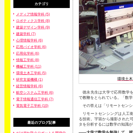
カテゴリ
メディア情報学科 (5)
ロボティクス学科 (8)
建築デザイン学科 (9)
建築学科 (7)
心理情報学科 (6)
応用バイオ学科 (6)
応用化学科 (6)
情報工学科 (8)
機械工学科 (11)
環境土木工学科 (5)
環境土木
研究支援機構 (1)
経営情報学科 (6)
徳永先生は大学で応用数学を
航空システム工学科 (6)
で教鞭をとられている。「数学
電子情報通信工学科 (7)
その答えは「リモートセンシ
電気電子工学科 (10)
リモートセンシングは人工衛
る技術。宇宙から撮影された
最近のブログ記事
タを分析するには数学の知識が
――大学で数学を勉強して、就