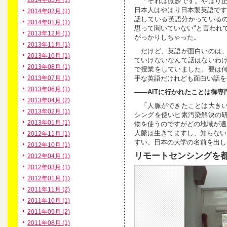
2014年03月 (1)
「それは微妙です。やはり正
日本人はやはり日本製英語です
2014年02月 (1)
話している英語分かっているの
2014年01月 (1)
思って聞いていない"と言われ
2013年12月 (1)
がっかりしちゃった。
2013年11月 (1)
だけど、英語が面白いのは、
2013年10月 (1)
ていけないなんて話はないわ
2013年08月 (1)
で授業をしていました。要は
手な英語だけれども面白い話を
2013年07月 (1)
2013年06月 (1)
――AITに行かれたことは御
2013年04月 (2)
「人脈ができたことは大きい
2013年02月 (1)
シングを使いヒ素汚染解決の
2013年01月 (1)
物を使うのですがどの地域が適
人脈は生きてますし、知らない
2012年11月 (1)
すい。日本の大学の名前を出し
2012年10月 (1)
リモートセンシングを
2012年04月 (1)
2012年03月 (1)
2012年01月 (1)
2011年11月 (2)
2011年10月 (1)
2011年09月 (2)
2011年08月 (1)